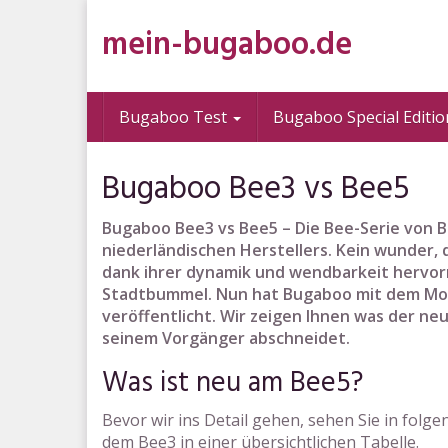
Skip
mein-bugaboo.de
to
main
content
Bugaboo Test
Bugaboo Special Editi
Bugaboo Bee3 vs Bee5
Bugaboo Bee3 vs Bee5 – Die Bee-Serie von 
niederländischen Herstellers.
Kein wunder, 
dank ihrer dynamik und wendbarkeit hervor
Stadtbummel.
Nun hat Bugaboo mit dem Mod
veröffentlicht.
Wir zeigen Ihnen was der neu
seinem Vorgänger abschneidet.
Was ist neu am Bee5?
Bevor wir ins Detail gehen, sehen Sie in fo
dem Bee3 in einer übersichtlichen Tabelle.