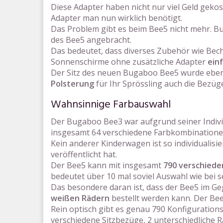
Diese Adapter haben nicht nur viel Geld geko
Adapter man nun wirklich benötigt.
Das Problem gibt es beim Bee5 nicht mehr. 
des Bee5 angebracht.
Das bedeutet, dass diverses Zubehör wie Bech
Sonnenschirme ohne zusätzliche Adapter
ein
Der Sitz des neuen Bugaboo Bee5 wurde eben
Polsterung
für Ihr Sprössling auch die Bezü
Wahnsinnige Farbauswahl
Der Bugaboo Bee3 war aufgrund seiner Individu
insgesamt 64 verschiedene Farbkombinationen
Kein anderer Kinderwagen ist so individualis
veröffentlicht hat.
Der Bee5 kann mit insgesamt
790 verschied
bedeutet über 10 mal soviel Auswahl wie bei 
Das besondere daran ist, dass der Bee5 im G
weißen Rädern
bestellt werden kann. Der Bee
Rein optisch gibt es genau 790 Konfiguration
verschiedene Sitzbezüge, 2 unterschiedliche