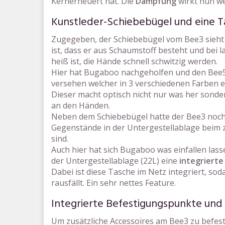
Kernerneuert hat. Die
Dämpfung
wirkt nun we
Kunstleder-Schiebebügel und eine Ta
Zugegeben, der Schiebebügel vom Bee3 sieht o
ist, dass er aus Schaumstoff besteht und bei 
heiß ist, die Hände schnell schwitzig werden.
Hier hat Bugaboo nachgeholfen und den Bee
versehen welcher in 3 verschiedenen Farben erh
Dieser macht optisch nicht nur was her sond
an den Händen.
Neben dem Schiebebügel hatte der Bee3 noch 
Gegenstände in der Untergestellablage beim
sind.
Auch hier hat sich Bugaboo was einfallen la
der Untergestellablage (22L) eine
integrierte
Dabei ist diese Tasche im Netz integriert, s
rausfällt. Ein sehr nettes Feature.
Integrierte Befestigungspunkte und 
Um zusätzliche Accessoires am Bee3 zu befest