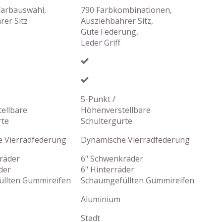
 Farbauswahl,
790 Farbkombinationen,
rer Sitz
Ausziehbahrer Sitz,
Gute Federung,
Leder Griff
5-Punkt /
ellbare
Höhenverstellbare
rte
Schultergurte
 Vierradfederung
Dynamische Vierradfederung
räder
6" Schwenkräder
der
6" Hinterräder
llten Gummireifen
Schaumgefüllten Gummireifen
Aluminium
Stadt