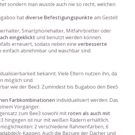
stet sondern man wusste auch nie so recht, welchen
Bugaboo hat
diverse Befestigungspunkte
am Gestell
erhalter, Smartphonehalter, Mitfahrbretter oder
fach eingeklickt
und benutzt werden können.
falls erneuert, sodass neben eine
verbesserte
ge einfach abnehmbar und waschbar sind.
alisierbarkeit bekannt. Viele Eltern nutzen ihn, da
 möglich sind.
ierbar wie der Bee3. Zumindest bis Bugaboo den Bee5
enen Farbkombinationen
individualisiert werden. Das
seinem Vorgänger.
egensatz zum Bee3 sowohl mit
roten als auch mit
3 hingegen ist nur mit weißen Rädern erhältlich.
smöglichkeiten: 2 verschiedene Rahmenfarben, 6
 Radabdeck-Kappen. Auch die Bezüge der Dächer und