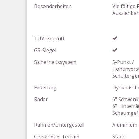
Besonderheiten
Vielfältige
Ausziehbah
TÜV-Geprüft
GS-Siegel
Sicherheitssystem
5-Punkt /
Höhenverst
Schultergu
Federung
Dynamische
Räder
6" Schwenk
6" Hinterrä
Schaumgefü
Rahmen/Untergestell
Aluminium
Geeignetes Terrain
Stadt